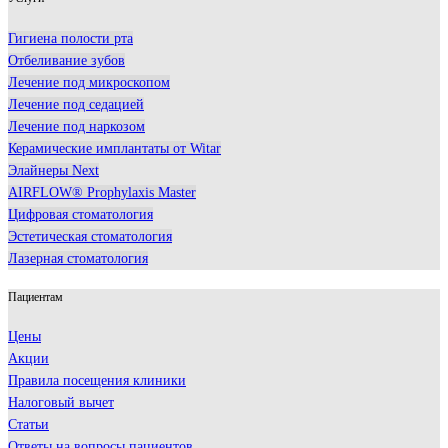
Гигиена полости рта
Отбеливание зубов
Лечение под микроскопом
Лечение под седацией
Лечение под наркозом
Керамические имплантаты от Witar
Элайнеры Next
AIRFLOW® Prophylaxis Master
Цифровая стоматология
Эстетическая стоматология
Лазерная стоматология
Пациентам
Цены
Акции
Правила посещения клиники
Налоговый вычет
Статьи
Ответы на вопросы пациентов