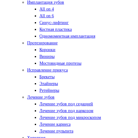
Имплантация зубов
All on 4
All on 6
Синус-лифтинг
Костная пластика
Одномоментная имплантация
Протезирование
Коронки
Виниры
Мостовидные протезы
Исправление прикуса
Брекеты
Элайнеры
Ретейнеры
Лечение зубов
Лечение зубов под седацией
Лечение зубов под наркозом
Лечение зубов под микроскопом
Лечение кариеса
Лечение пульпита
Хирургия