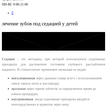
ПН-ВС 9:00-21:00
лечение зубов под седацией у детей
Седация
– это методика, при которой используются седативные
препараты для достижения состояния глубокого расслабления
пациента. В стоматологии применяют несколько ее видов:
ингаляционная
через дыхание (чаще всего с использованием
смеси закиси азота и кислорода);
оральная
через прием таблеток за определенное время до
начала процедуры;
внутривенная
, когда седативные препараты вводятся
непосредственно в кровоток через вену.