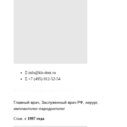
info@kls-dent.ru
+7 (495) 012-52-54
Измайлова Зульфия Мустакимовна
Главный врач, Заслуженный врач РФ, хирург,
имплантолог-пародонтолог
Стаж:
с 1997 года