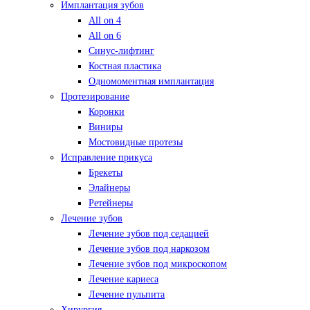
Имплантация зубов
All on 4
All on 6
Синус-лифтинг
Костная пластика
Одномоментная имплантация
Протезирование
Коронки
Виниры
Мостовидные протезы
Исправление прикуса
Брекеты
Элайнеры
Ретейнеры
Лечение зубов
Лечение зубов под седацией
Лечение зубов под наркозом
Лечение зубов под микроскопом
Лечение кариеса
Лечение пульпита
Хирургия