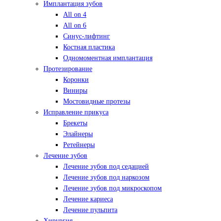
Имплантация зубов
All on 4
All on 6
Синус-лифтинг
Костная пластика
Одномоментная имплантация
Протезирование
Коронки
Виниры
Мостовидные протезы
Исправление прикуса
Брекеты
Элайнеры
Ретейнеры
Лечение зубов
Лечение зубов под седацией
Лечение зубов под наркозом
Лечение зубов под микроскопом
Лечение кариеса
Лечение пульпита
Хирургия