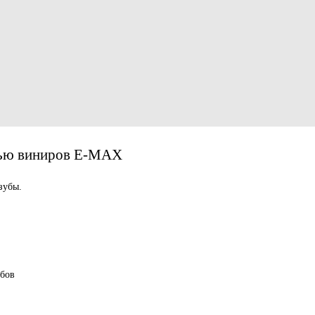
ощью виниров Е-МАХ
зубы.
убов