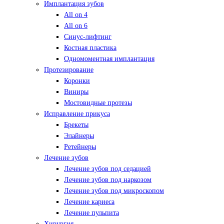
Имплантация зубов
All on 4
All on 6
Синус-лифтинг
Костная пластика
Одномоментная имплантация
Протезирование
Коронки
Виниры
Мостовидные протезы
Исправление прикуса
Брекеты
Элайнеры
Ретейнеры
Лечение зубов
Лечение зубов под седацией
Лечение зубов под наркозом
Лечение зубов под микроскопом
Лечение кариеса
Лечение пульпита
Хирургия