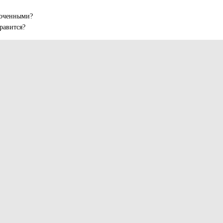
сточенными?
равится?